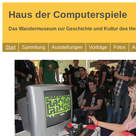
Haus der Computerspiele
Das Wandermuseum zur Geschichte und Kultur des He
Start
Sammlung
Ausstellungen
Vorträge
Fotos
A